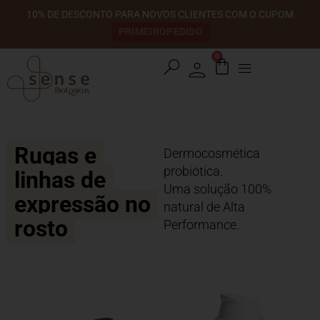
10% DE DESCONTO PARA NOVOS CLIENTES COM O CUPOM
PRIMEIROPEDIDO
0
search
Rugas e
Dermocosmética
probiótica.
linhas de
Uma solução 100%
expressão no
natural de Alta
rosto
Performance.