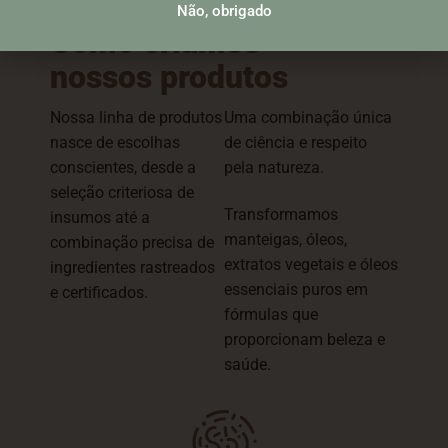
Não, obrigado
Como criamos
nossos produtos
Nossa linha de produtos
Uma combinação única
nasce de escolhas
de ciência e respeito
conscientes, desde a
pela natureza.
seleção criteriosa de
Transformamos
insumos até a
manteigas, óleos,
combinação precisa de
extratos vegetais e óleos
ingredientes rastreados
essenciais puros em
e certificados.
fórmulas que
proporcionam beleza e
saúde.