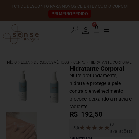
10% DE DESCONTO PARA NOVOS CLIENTES COM O CUPOM
PRIMEIROPEDIDO
0
search
INÍCIO
LOJA
DERMOCOSMÉTICOS
CORPO
HIDRATANTE CORPORAL
Hidratante Corporal
Nutre profundamente,
hidrata e protege a pele
contra o envelhecimento
precoce, deixando-a macia e
radiante.
R$
192,50
(2
★
★
★
★
★
5,0
avaliações)