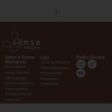
1
Sobre a Sense
Loja
Redes Sociais
Biologicus
Todos os Produtos
Nossa Marca
Política de Vendas
Nosso Caminho
e Privacidade
EBP® extrato
Perguntas
bioativo probiótico
Frequentes
Como criamos
nossos produtos
Sense lab
Ritual de
Autocuidado