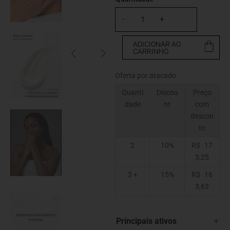
-
+
ADICIONAR AO
CARRINHO
Oferta por atacado
Quanti
Discou
Preço
dade
nt
com
descon
to
2
10%
R$
17
3,25
3 +
15%
R$
16
3,63
+
Principais ativos