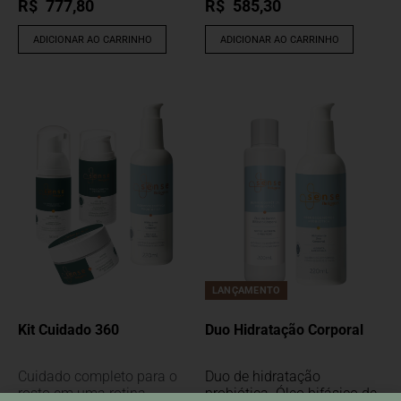
R$
777,80
R$
585,30
ADICIONAR AO CARRINHO
ADICIONAR AO CARRINHO
LANÇAMENTO
Kit Cuidado 360
Duo Hidratação Corporal
Cuidado completo para o
Duo de hidratação
rosto em uma rotina
probiótica. Óleo bifásico de