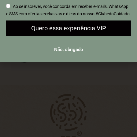
Clean
Para todos
Beauty
os tipos
Ao se inscrever, você concorda em receber e-mails, WhatsApp
Extrato Biotivo
de pele
Probiótico
e SMS com ofertas exclusivas e dicas do nosso #ClubedoCuidado.
Quero essa experiência VIP
Cruelty
100%
Testado
Dermatologicamente
Free
Natural
Não, obrigado