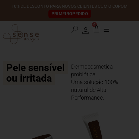
FRETE GRÁTIS EM COMPRAS A PARTIR DE R$ 500,00 COM O
CUPOM
FRETEGRATIS
0
search
Pele sensível
Dermocosmética
probiótica.
ou irritada
Uma solução 100%
natural de Alta
Performance.