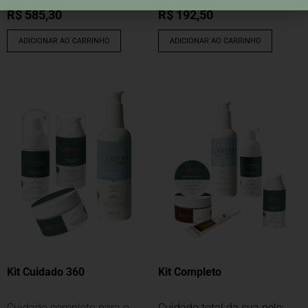
R$
585,30
R$
192,50
ADICIONAR AO CARRINHO
ADICIONAR AO CARRINHO
Kit Cuidado 360
Kit Completo
Cuidado completo para o
Cuidado total da sua pele: