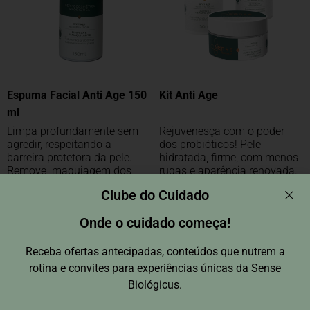
Espuma Facial Anti Age 150
Kit Anti Age
ml
Limpa profundamente sem
Rejuvenesça com o poder
agredir, respeitando a
dos probióticos! Pele
barreira protetora da pele.
hidratada, firme, com menos
Remove maquiagem dos
rugas e aparência renovada.
olhos e do rosto com
Clube do Cuidado
suavidade.
Onde o cuidado começa!
R$
152,90
R$
316,70
Receba ofertas antecipadas, conteúdos que nutrem a
ADICIONAR AO CARRINHO
ADICIONAR AO CARRINHO
rotina e convites para experiências únicas da Sense
Biológicus.