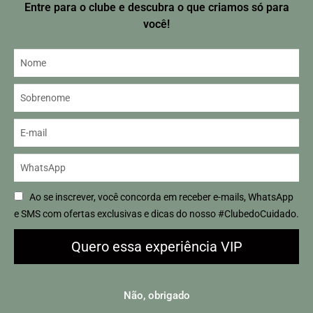
Entre para o clube e descubra o que criamos só para
você!
Uso Combinado
Hidratante Corporal
Ao se inscrever, você concorda em receber e-mails, WhatsApp
e SMS com ofertas exclusivas e dicas do nosso #ClubedoCuidado.
Tratamento completo para
Nutre profundamente, hidrata
seu rosto: pele mais jovem,
e protege a pele contra o
Quero essa experiência VIP
hidratada profundamente e
envelhecimento precoce,
com o olhar mais leve.
deixando-a macia e radiante.
Não, obrigado