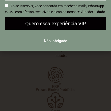
nasce de escolhas
de ciência e respeito
Ao se inscrever, você concorda em receber e-mails, WhatsApp
conscientes, desde a
pela natureza.
e SMS com ofertas exclusivas e dicas do nosso #ClubedoCuidado.
seleção criteriosa de
Transformamos
insumos até a
Quero essa experiência VIP
manteigas, óleos,
combinação precisa de
extratos vegetais e óleos
ingredientes rastreados
essenciais puros em
e certificados.
Não, obrigado
fórmulas que
proporcionam beleza e
saúde.
Extrato Biotivo Probiótico
Clean