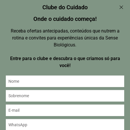
Clube do Cuidado
Onde o cuidado começa!
R$
268,60
Receba ofertas antecipadas, conteúdos que nutrem a
ADICIONAR AO CARRINHO
rotina e convites para experiências únicas da Sense
Biológicus.
Entre para o clube e descubra o que criamos só para
você!
TODOS OS PRODUTOS
Como criamos
nossos produtos
Nossa linha de produtos
Uma combinação única