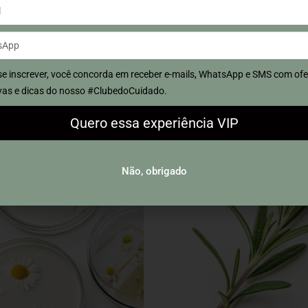
ade.
se inscrever, você concorda em receber e-mails, WhatsApp e SMS com ofe
TOS COM ESTE INGREDIENTE
PRODUTOS COM ESTE INGRE
vas e dicas do nosso #ClubedoCuidado.
Quero essa experiência VIP
Não, obrigado