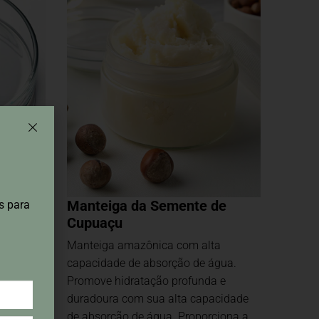
lus
Manteiga da Semente de
s para
Cupuaçu
Manteiga amazônica com alta
bra e
capacidade de absorção de água.
es,
Promove hidratação profunda e
calma.
duradoura com sua alta capacidade
de absorção de água. Proporciona a