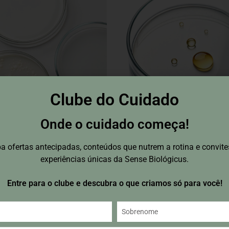
Clube do Cuidado
Onde o cuidado começa!
o do Fermento de
Fermento de Lactobacil
a ofertas antecipadas, conteúdos que nutrem a rotina e convite
ra (EBP)
(EBP)
experiências únicas da Sense Biológicus.
logia probiótica rica em
Probiótico vivo que modula o
Entre para o clube e descubra o que criamos só para você!
s, aminoácidos e
microbioma cutâneo.Reequili
s.Promove renovação celular
protege a pele. Reduz irritaçõ
 e rejuvenesce a pele.
promove brilho saudável e a
na firmeza visível, radiância