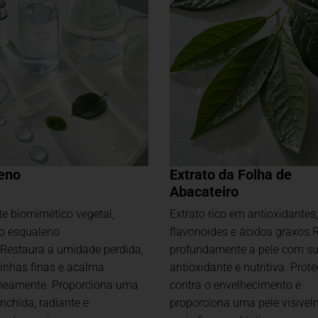
eno
Extrato da Folha de
Abacateiro
te biomimético vegetal,
Extrato rico em antioxidantes,
ao esqualeno
flavonoides e ácidos graxos.R
estaura a umidade perdida,
profundamente a pele com s
linhas finas e acalma
antioxidante e nutritiva. Prot
neamente. Proporciona uma
contra o envelhecimento e
nchida, radiante e
proporciona uma pele visivel