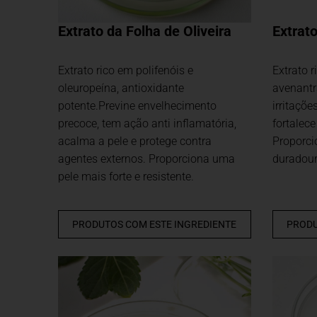
Extrato da Folha de Oliveira
Extrat
Extrato rico em polifenóis e
Extrato 
oleuropeína, antioxidante
avenantra
potente.Previne envelhecimento
irritaçõe
precoce, tem ação anti inflamatória,
fortalece
acalma a pele e protege contra
Proporci
agentes externos. Proporciona uma
duradour
pele mais forte e resistente.
PRODUTOS COM ESTE INGREDIENTE
PRODU