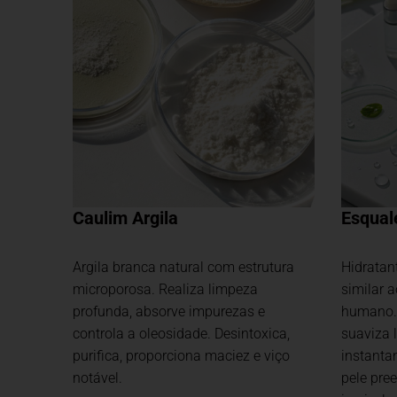
Caulim Argila
Esqual
Argila branca natural com estrutura
Hidratan
microporosa. Realiza limpeza
similar 
profunda, absorve impurezas e
humano.R
controla a oleosidade. Desintoxica,
suaviza 
purifica, proporciona maciez e viço
instanta
notável.
pele pree