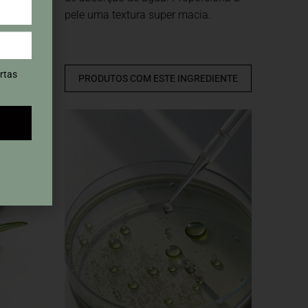
pele uma textura super macia.
rtas
DIENTE
PRODUTOS COM ESTE INGREDIENTE